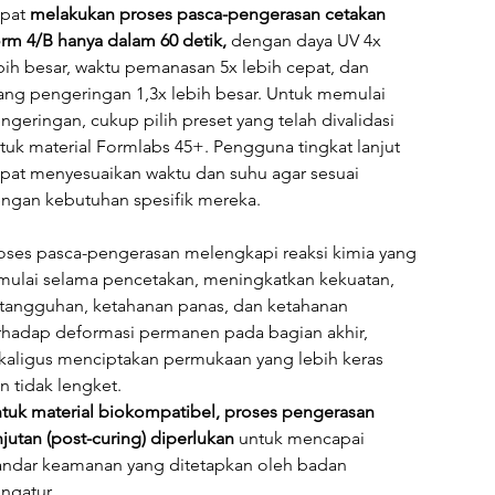
pat
melakukan proses pasca-pengerasan cetakan 
rm 4/B hanya dalam 60 detik,
dengan daya UV 4x 
bih besar, waktu pemanasan 5x lebih cepat, dan 
ang pengeringan 1,3x lebih besar. Untuk memulai 
ngeringan, cukup pilih preset yang telah divalidasi 
tuk material Formlabs 45+. Pengguna tingkat lanjut 
pat menyesuaikan waktu dan suhu agar sesuai 
ngan kebutuhan spesifik mereka.
oses pasca-pengerasan melengkapi reaksi kimia yang 
mulai selama pencetakan, meningkatkan kekuatan, 
tangguhan, ketahanan panas, dan ketahanan 
rhadap deformasi permanen pada bagian akhir, 
kaligus menciptakan permukaan yang lebih keras 
n tidak lengket.
tuk material biokompatibel, proses pengerasan 
njutan (post-curing) diperlukan
untuk mencapai 
andar keamanan yang ditetapkan oleh badan 
ngatur.