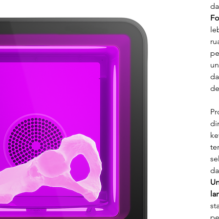
da
Fo
le
ru
pe
un
da
de
Pr
di
ke
te
se
da
Un
la
st
pe