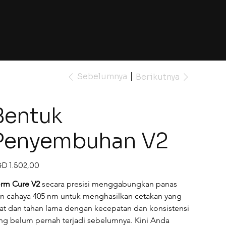
Sebelumnya
Berikutnya
Bentuk
Penyembuhan V2
ga
D 1.502,00
rm Cure V2
secara presisi menggabungkan panas 
n cahaya 405 nm untuk menghasilkan cetakan yang 
at dan tahan lama dengan kecepatan dan konsistensi 
ng belum pernah terjadi sebelumnya. Kini Anda 