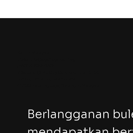
Kantor Malaysia
prasantha@eye2eye.com.sg
(+60) 3 7955 0304
V Square @ PJ City Centre Unit 5-15-06
Blok 5, Lantai 15, Jalan Utara
46200 Petaling Jaya, Selangor, Malaysia
Berlangganan bule
mendapatkan beri