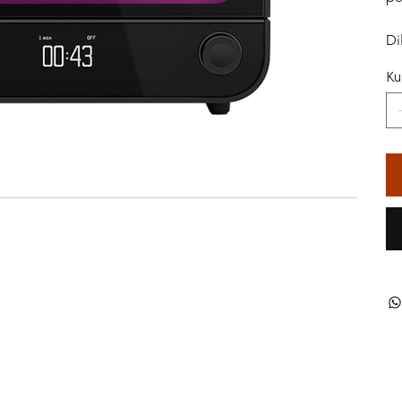
Di
Ku