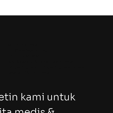
Kantor Indonesia
budi@eye2eye.com.sg
(+62) 21 5595 8490
Ruko Galaxy J/18, Taman Palem Lestari,
Cengkareng Barat, Cengkareng, Jakarta Barat,
Jakarta 11730 Indonesia
tin kami untuk 
ta medis & 