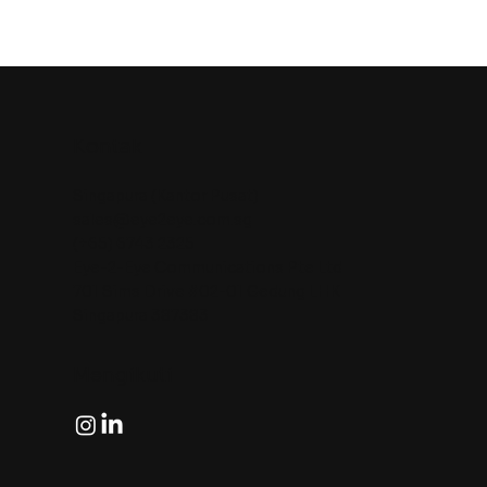
Kontak
Singapura (Kantor Pusat)
sales@eye2eye.com.sg
(+65) 6743 2325
Eye-2-Eye Communications Pte Ltd
701 Sims Drive #02-01 Gedung LHK
Singapura 387383
Mengikuti