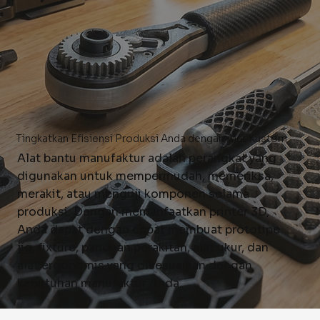
Tingkatkan Efisiensi Produksi Anda dengan Alat Kustom
Alat bantu manufaktur adalah perangkat yang
digunakan untuk mempermudah, memeriksa,
merakit, atau menguji komponen selama
produksi. Dengan memanfaatkan printer 3D,
Anda dapat dengan cepat membuat prototipe
jig, fixture, panduan perakitan, alat ukur, dan
alat ergonomis yang disesuaikan dengan
kebutuhan manufaktur Anda.