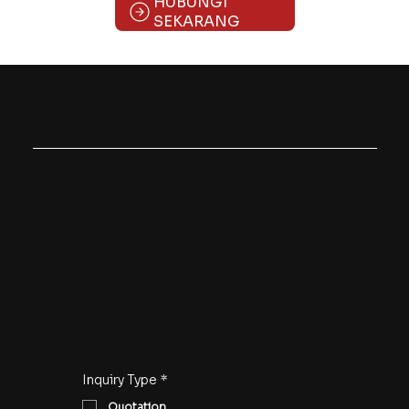
HUBUNGI
SEKARANG
Hubungi kami
Siap Bermitra dengan Kami?
Hubungi kami hari ini.
Inquiry Type
*
Quotation