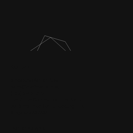
Kontak
Singapura (Kantor Pusat)
sales@eye2eye.com.sg
(+65) 6743 2325
Eye-2-Eye Communications Pte Ltd
701 Sims Drive #02-01 Gedung LHK
Singapura 387383
Kantor Malaysia