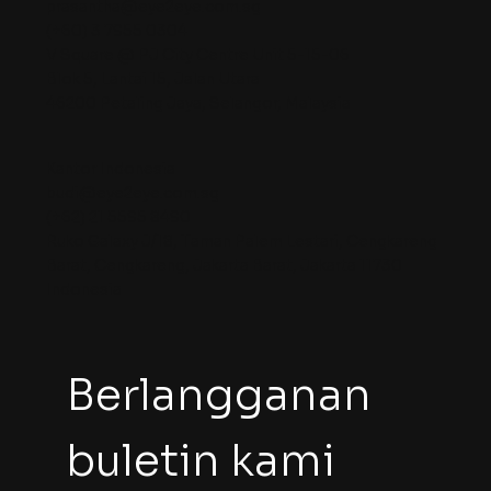
prasantha@eye2eye.com.sg
(+60) 3 7955 0304
V Square @ PJ City Centre Unit 5-15-06
Blok 5, Lantai 15, Jalan Utara
46200 Petaling Jaya, Selangor, Malaysia
Kantor Indonesia
budi@eye2eye.com.sg
(+62) 21 5595 8490
Ruko Galaxy J/18, Taman Palem Lestari, Cengkareng
Barat, Cengkareng, Jakarta Barat, Jakarta 11730
Indonesia
Berlangganan 
buletin kami 