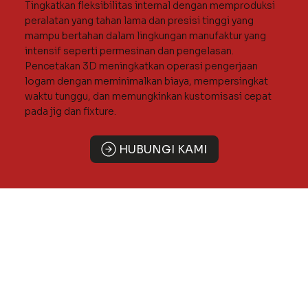
Tingkatkan fleksibilitas internal dengan memproduksi
peralatan yang tahan lama dan presisi tinggi yang
mampu bertahan dalam lingkungan manufaktur yang
intensif seperti permesinan dan pengelasan.
Pencetakan 3D meningkatkan operasi pengerjaan
logam dengan meminimalkan biaya, mempersingkat
waktu tunggu, dan memungkinkan kustomisasi cepat
pada jig dan fixture.
HUBUNGI KAMI