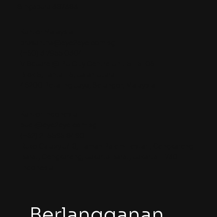
Singapura 387383
Kantor Malaysia
prasantha@eye2eye.com.sg
(+60) 3 7955 0304
V Square @ PJ City Centre Unit 5-15-06
Blok 5, Lantai 15, Jalan Utara
46200 Petaling Jaya, Selangor, Malaysia
Kantor Indonesia
budi@eye2eye.com.sg
(+62) 21 5595 8490
Ruko Galaxy J/18, Taman Palem Lestari, Cengkareng
Barat, Cengkareng, Jakarta Barat, Jakarta 11730
Indonesia
Berlangganan 