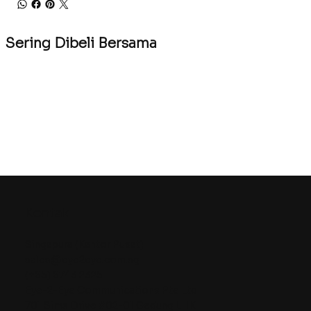
Sering Dibeli Bersama
Kontak
Singapura (Kantor Pusat)
sales@eye2eye.com.sg
(+65) 6743 2325
Eye-2-Eye Communications Pte Ltd
701 Sims Drive #02-01 Gedung LHK