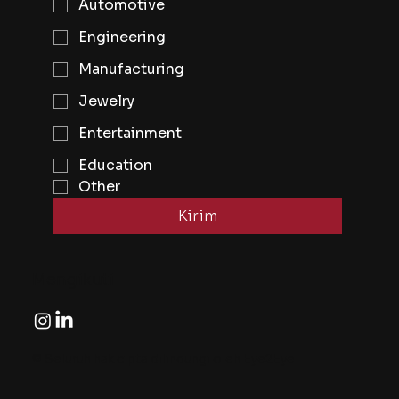
Automotive
Engineering
Manufacturing
Jewelry
Entertainment
Education
Other
Kirim
Mengikuti
© Seluruh hak cipta dilindungi oleh Eye2Eye