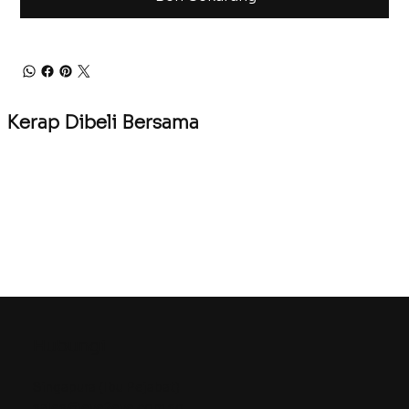
Kerap Dibeli Bersama
Hubungi
Singapura (Ibu Pejabat)
sales@eye2eye.com.sg