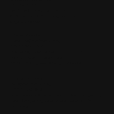
(+65) 6743 2325
Eye-2-Eye Communications Pte Ltd
701 Sims Drive #02-01 Bangunan LHK
Singapura 387383
Pejabat Malaysia
prasantha@eye2eye.com.sg
(+60) 3 7955 0304
V Square @ Pusat Bandar PJ Unit 5-15-06
Blok 5, Tingkat 15, Jalan Utara
46200 Petaling Jaya, Selangor, Malaysia
Pejabat Indonesia
budi@eye2eye.com.sg
(+62) 21 5595 8490
Ruko Galaxy J/18, Taman Palem Lestari, Cengkareng
Barat, Cengkareng, Jakarta Barat, Jakarta 11730
Indonesia