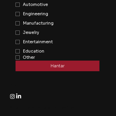
Automotive
Engineering
Manufacturing
Jewelry
Entertainment
Education
Other
Hantar
Ikuti
© Hak cipta terpelihara oleh Eye2Eye