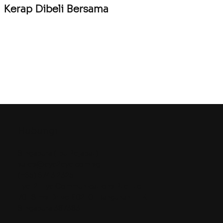
Kerap Dibeli Bersama
Hubungi
Singapura (Ibu Pejabat)
sales@eye2eye.com.sg
(+65) 6743 2325
Eye-2-Eye Communications Pte Ltd
701 Sims Drive #02-01 Bangunan LHK
Singapura 387383