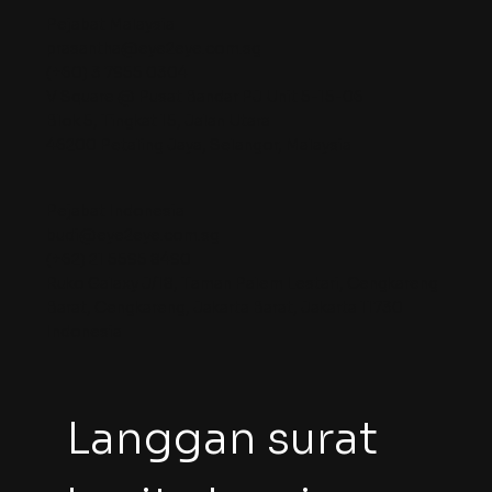
Pejabat Malaysia
prasantha@eye2eye.com.sg
(+60) 3 7955 0304
V Square @ Pusat Bandar PJ Unit 5-15-06
Blok 5, Tingkat 15, Jalan Utara
46200 Petaling Jaya, Selangor, Malaysia
Pejabat Indonesia
budi@eye2eye.com.sg
(+62) 21 5595 8490
Ruko Galaxy J/18, Taman Palem Lestari, Cengkareng
Barat, Cengkareng, Jakarta Barat, Jakarta 11730
Indonesia
Langgan surat 