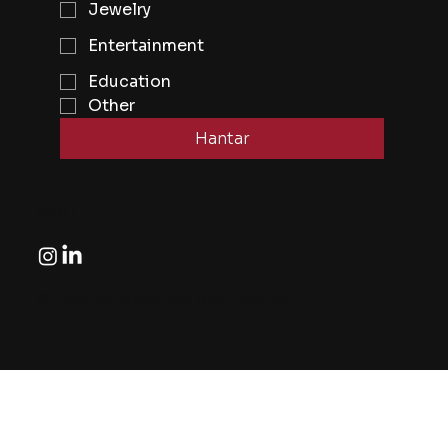
Jewelry
Entertainment
Education
Other
Hantar
Ikuti
© Hak cipta terpelihara oleh Eye2Eye