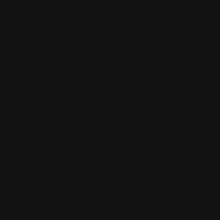
(+65) 6743 2325
Eye-2-Eye Communications Pte Ltd
701 Sims Drive #02-01 Bangunan LHK
Singapura 387383
Pejabat Malaysia
prasantha@eye2eye.com.sg
(+60) 3 7955 0304
V Square @ Pusat Bandar PJ Unit 5-15-06
Blok 5, Tingkat 15, Jalan Utara
46200 Petaling Jaya, Selangor, Malaysia
Pejabat Indonesia
budi@eye2eye.com.sg
(+62) 21 5595 8490
Ruko Galaxy J/18, Taman Palem Lestari, Cengkareng
Barat, Cengkareng, Jakarta Barat, Jakarta 11730
Indonesia