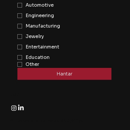
Automotive
Engineering
Manufacturing
Jewelry
Entertainment
Education
Other
Hantar
Ikuti
© Hak cipta terpelihara oleh Eye2Eye