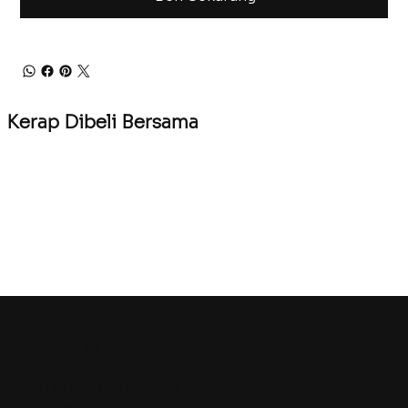
Kerap Dibeli Bersama
Hubungi
Singapura (Ibu Pejabat)
sales@eye2eye.com.sg